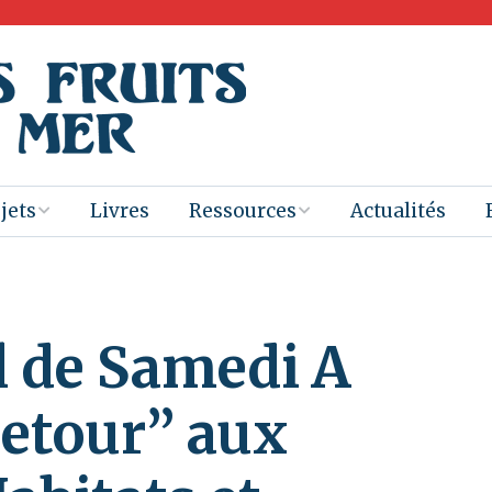
jets
Livres
Ressources
Actualités
ogramme de
Livres pour
Livres
res
enseignants
Films
l de Samedi A
b Gaïac
Distribution de
livres 2025-26
Ebooks
vegarde du
Retour” aux
rimoine
Présentations
ective des