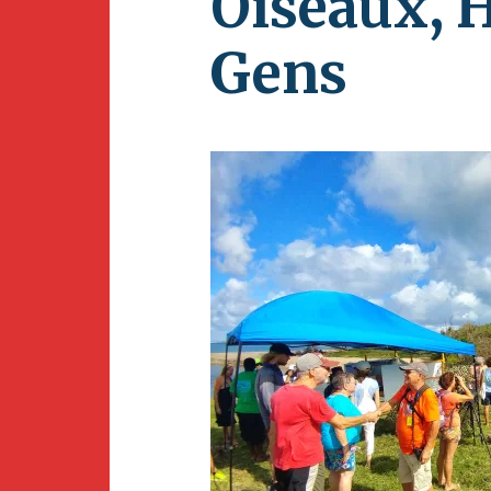
Oiseaux, H
Adhésion
Ois
Car
Gens
Èv