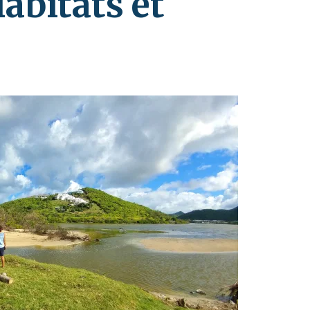
abitats et
Images
eaux de la
aïbe
Activités d’art
énements
Birds and Bugs
Amuseum@Home
(Oiseaux et
insectes)
Festival des
Animaux
Endémiques
Festival des
Oiseaux
Migrateurs