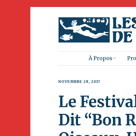
À Propos
Pro
Contactez-nous
Pr
liv
NOVEMBRE 28, 2017
Objet
Le Festiva
Clu
Dans la Presse
Sau
Dit “Bon 
Pat
Benevolat
Dét