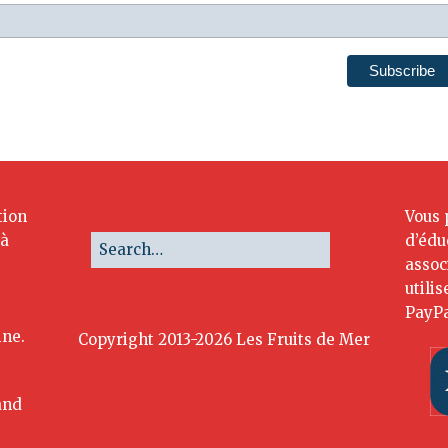
tion
Vous 
 à
d’édu
assoc
utili
PayPa
ine.
Copyright 2013-2026 Les Fruits de Mer
and