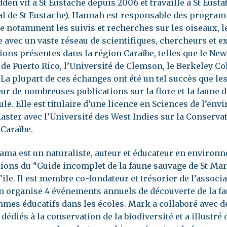
en vit à St Eustache depuis 2006 et travaille à St Eust
al de St Eustache). Hannah est responsable des progra
 notamment les suivis et recherches sur les oiseaux, le
le avec un vaste réseau de scientifiques, chercheurs et e
ions présentes dans la région Caraïbe, telles que le Ne
 de Puerto Rico, l’Université de Clemson, le Berkeley Co
La plupart de ces échanges ont été un tel succès que le
ur de nombreuses publications sur la flore et la faune 
le. Elle est titulaire d’une licence en Sciences de l’en
ster avec l’Université des West Indies sur la Conservati
Caraïbe.
ma est un naturaliste, auteur et éducateur en environn
tions du “Guide incomplet de la faune sauvage de St-Marti
’ile. Il est membre co-fondateur et trésorier de l’associ
n organise 4 événements annuels de découverte de la fau
mes éducatifs dans les écoles. Mark a collaboré avec d
édiés à la conservation de la biodiversité et a illustr