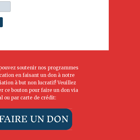
pouvez soutenir nos programmes
cation en faisant un don à notre
iation à but non lucratif! Veuillez
ser ce bouton pour faire un don via
l ou par carte de crédit: