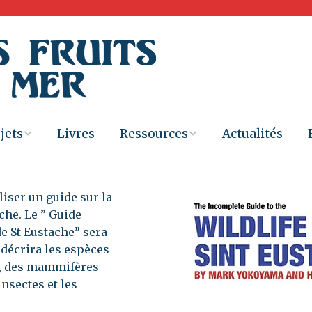
jets
Livres
Ressources
Actualités
ogramme de
Livres pour
Livres
res
enseignants
liser un guide sur la
Films
ache. Le ” Guide
b Gaïac
Distribution de
e St Eustache” sera
livres 2025-26
Ebooks
 décrira les espèces
vegarde du
le, des mammifères
rimoine
Présentations
nsectes et les
ective des