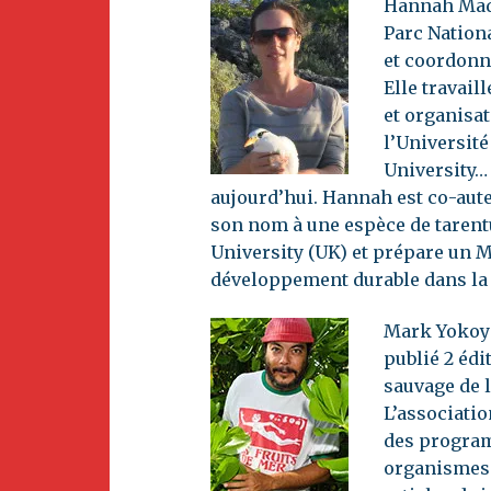
Hannah Madd
Parc Nation
et coordonne
Elle travail
et organisat
l’Université
University… 
aujourd’hui. Hannah est co-aute
son nom à une espèce de tarentu
University (UK) et prépare un Ma
développement durable dans la 
Mark Yokoya
publié 2 édi
sauvage de l
L’associatio
des program
organismes d