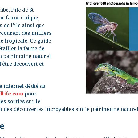
Images
eaux de la
be, l’ile de St
aïbe
ne faune unique,
Activités d’art
de l’ile ainsi que
énements
Birds and Bugs
rcourent des milliers
Amuseum@Home
(Oiseaux et
e tropicale. Ce guide
insectes)
tailler la faune de
un patrimoine naturel
Festival des
d’être découvert et
Animaux
Endémiques
te internet dédié au
Festival des
dlife.com
pour
Oiseaux
s sorties sur le
Migrateurs
et des découvertes incroyables sur le patrimoine naturel e
de