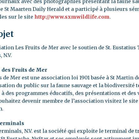
 journaux avec des photographies présentant la faune sa
le St Maarten Daily Herald et a participé à plusieurs sé
les sur le site
http://www.sxmwildlife.com
.
ojet
ciation Les Fruits de Mer avec le soutien de St. Eustati
 N.V.
 des Fruits de Mer
s de Mer est une association loi 1901 basée à St Martin do
sation du public sur la faune sauvage et la biodiversité te
 à des programmes éducatifs, des présentations et des v
ouhaitez devenir membre de l’association visitez le site
m.
Terminals
rminals, N.V. est la société qui exploite le terminal d
à St Eustache. NuStar et ses employés sont activement 