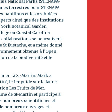
atius National Parks (STENAPA-
mmes terrestres pour STENAPA
s papillons et les orchidées.
xperts ainsi que des institutions
w York Botanical Garden,
llege ou Coastal Carolina
s collaborations se poursuivent
de St Eustache, et a même donné
vironnement obtenue à l’Open
on de la biodiversité et le
ement à St-Martin. Mark a
n”, le 1er guide sur la faune
ation Les Fruits de Mer.
ne de St-Martin et participe à
e nombreux scientifiques et
é de nombreux ouvrages et