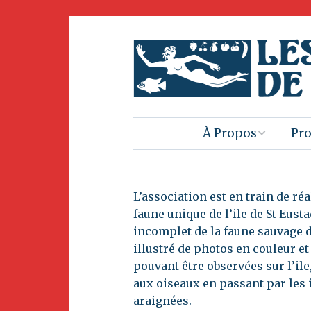
À Propos
Pro
Contactez-nous
Pr
liv
L’association est en train de réa
Objet
faune unique de l’ile de St Eust
Clu
incomplet de la faune sauvage d
Dans la Presse
illustré de photos en couleur et
Sau
pouvant être observées sur l’i
Pat
Benevolat
aux oiseaux en passant par les i
araignées.
Dét