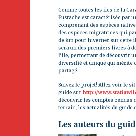
Adhésion
Ois
Comme toutes les iles de la Caraï
Car
Eustache est caractérisée par u
comprenant des espèces natives 
Èv
des espèces migratrices qui pa
de km pour hiverner sur cette il
sera un des premiers livres à dé
l’ile, permettant de découvrir 
diversifié et unique qui mérite 
partagé.
Suivez le projet! Allez voir le si
guide sur
http://www.statiawil
découvrir les comptes-rendus de
terrain, les actualités du guide 
Les auteurs du gui